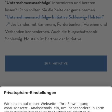
"Unternehmensnachfolge"
informieren und beraten
lassen? Dann sollten Sie die Seite der gemeinsamen
"Unternehmensnachfolge-Initiative Schleswig-Holstein"
des Landes mit Kammern, Förderbanken, Vereinen und
Verbänden kennenlernen. Auch die Bürgschaftsbank
Schleswig-Holstein ist Partner der Initiative.
ZUR INITIATIVE